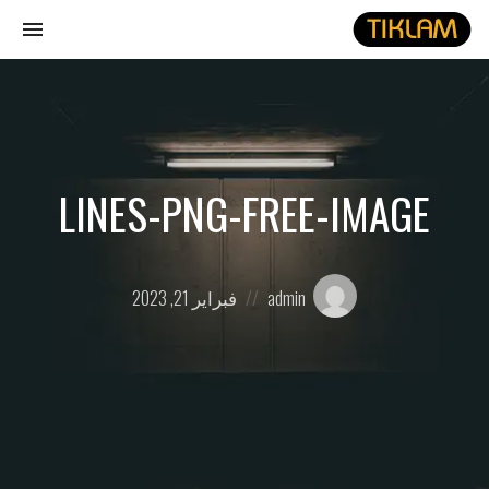
gle
ion
نصل
هيدفونك
بالورق
LINES-PNG-FREE-IMAGE
Posted
Posted
admin
فبراير 21, 2023
on
by: