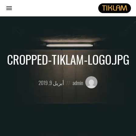
gle
ion
نصل
هيدفونك
بالورق
CROPPED-TIKLAM-LOGO.JPG
Posted
Posted
admin
أبريل 9, 2019
on
by: