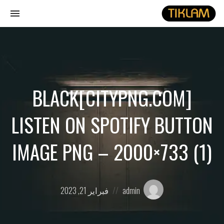
gle
ion
نصل
هيدفونك
بالورق
[CITYPNG.COM]BLACK
LISTEN ON SPOTIFY BUTTON
IMAGE PNG – 2000×733 (1)
Posted
Posted
admin
فبراير 21, 2023
on
by: