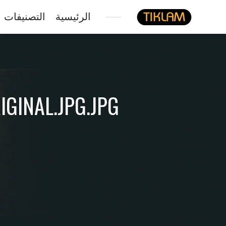
الرئيسية
التصنيفات
نصل
هيدفونك
بالورق
GINAL.JPG.JPG