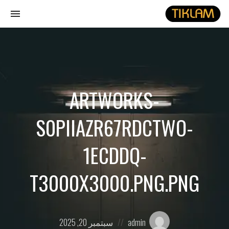
gle
ion
نصل
هيدفونك
بالورق
ARTWORKS-
S0PIIAZR67RDCTWO-
1ECDDQ-
T3000X3000.PNG.PNG
Posted
Posted
admin
سبتمبر 20, 2025
on
by: