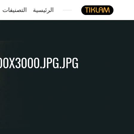
الرئيسية
التصنيفات
نصل
هيدفونك
بالورق
0X3000.JPG.JPG