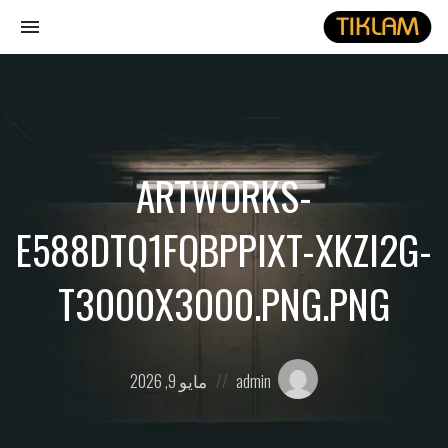
gle
ion
نصل
هيدفونك
بالورق
ARTWORKS-
E588DTQ1FQBPPIXT-XKZI2G-
T3000X3000.PNG.PNG
Posted
Posted
admin
مايو 9, 2026
on
by: