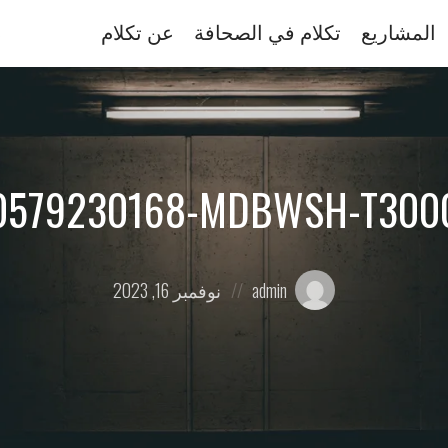
المشاريع
تكلام في الصحافة
عن تكلام
579230168-MDBWSH-T3000
Posted
Posted
admin
نوفمبر 16, 2023
on
by: