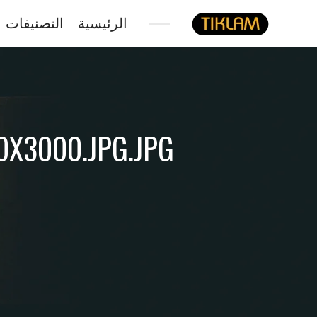
الرئيسية
التصنيفات
نصل
هيدفونك
بالورق
X3000.JPG.JPG