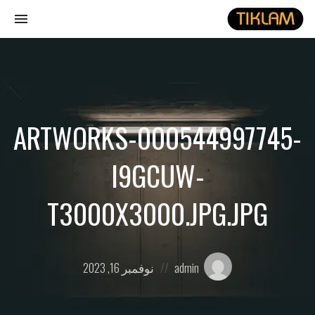
gle
ion
نصل
هيدفونك
بالورق
ARTWORKS-000544997745-
I9GCUW-
T3000X3000.JPG.JPG
Posted
Posted
admin
نوفمبر 16, 2023
on
by: