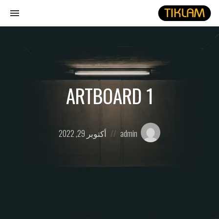
gle
ion
نصل
هيدفونك
بالورق
ARTBOARD 1
Posted
Posted
admin
أكتوبر 29, 2022
on
by: