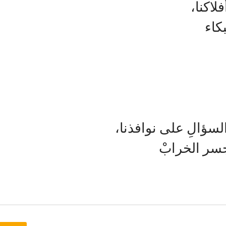
اكنا،‏
كاء
ؤالِ على نوافذنا،‏
سر الخرابْ‏