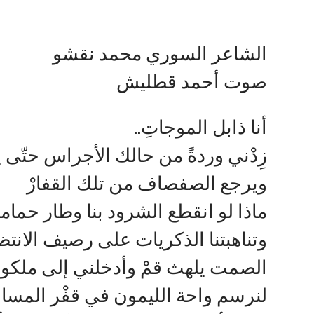
الشاعر السوري محمد نقشو
صوت أحمد قطليش
أنا ذابل الموجاتِ..‏
زِدْني وردةً من حالك الأجراس حتّى ين
ويرجع الصفصاف من تلك القفارْ‏
ماذا لو انقطع الشرود بنا وطار حمامنا
وتناهبتنا الذكريات على رصيف الانتظار
الصمت يلهث قمْ وأدخلني إلى ملكوتك
لنرسم واحة الليمون في قفْر المساءْ‏