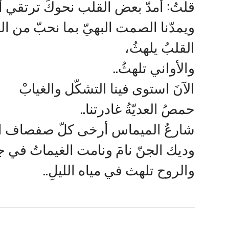
قلتُ: أمدّ بعض القلب نحوكَ ترتقي أفل
ويمدّنا الصمت البهيّ بما نحبّ من الب
القلبُ يلهثُ،‏
والأواني تلهثُ..‏
الآنَ استوى فينا التشكّل والغيابْ‏
حمصُ العديّةُ غادرتنا..‏
شارعُ الميماس أرخى كلّ صفصاف الس
وديك الجنّ نامَ ونامت الغيماتُ في ج
والروح تلهث في مياه الليلِ..‏