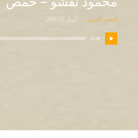
محمود نقشو – حمص
Posted
Posted
الشعر العربي
أبريل 22, 2016
on
in:
مشغل
00:00
الصوت