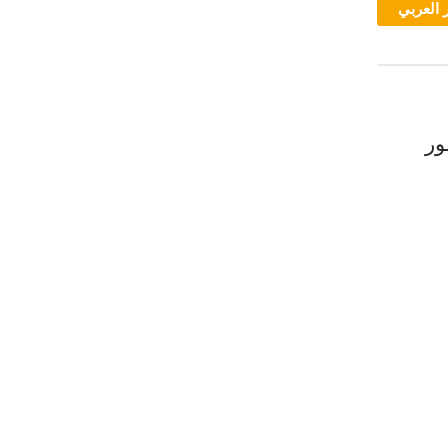
 العربي
ور