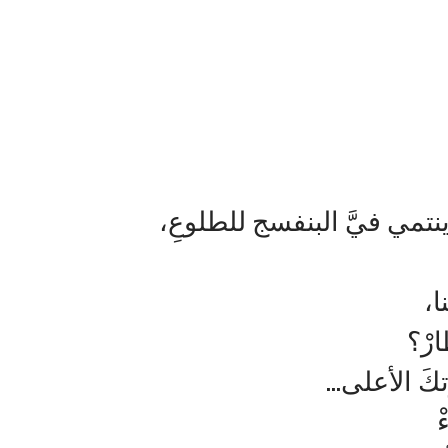
تمي فيَّ البنفسج للطلوعِ،‏
،‏
ْ؟‏
َ الأعلى…‏