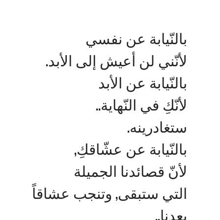
بالنّيابة عن نفسي
لأنّني لن أعيش إلى الأبد.
بالنّيابة عن الأبد
لأنّكِ في النّهاية..
ستغادرينه.
بالنّيابة عن عشّاقكِ,
لأنّ قصائدنا الجميلة
التي ستبقى, وتنجب عشاقاً
بعدنا..