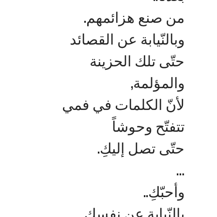
من صنع هزائمهم.
وبالنّيابة عن القصائد
حتّى تلك الحزينة
والمؤلمة,
لأنّ الكلمات في فمي
تتفتّح وحوشاً
حتّى تصل إليكِ.
…
وأحبّكِ..
بالنّيابة عن نفسكِ