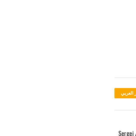
 العربي
رسالة إلى أمي – سيرغي يسينين / Sergej