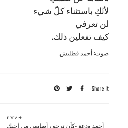
لأنّكِ باستثناء كلّ شيء
لن تعرفي
كيف تفعلين ذلك.
صوت: أحمد قطليش.
Share it:
Pinterest
Twitter
Facebook
PREV
أحمد ودعة -كأن ترجف أصابعي من أحبك