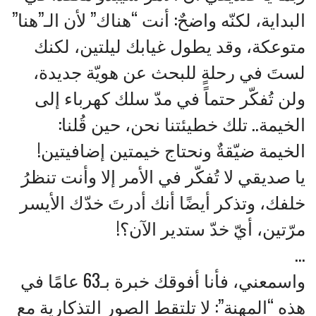
البداية، لكنّه واضحٌ: أنت “هناك” لأن الـ”هنا”
متوعكة، وقد يطول غيابك ليلتين، لكنك
لستَ في رحلةٍ للبحث عن هويّة جديدة،
ولن تُفكّر حتماً في مدّ سلك كهرباء إلى
الخيمة.. تلك خطيئتنا نحن، حين قُلنا:
الخيمة ضيّقةٌ ونحتاج خيمتين إضافيتين!
يا صديقي لا تُفكّر في الأمر إلا وأنت تنظرُ
خلفك، وتذكر أيضًا أنك أدرتَ خدّك الأيسر
مرّتين، أيّ خدّ ستدير الآن؟!
…
واسمعني، فأنا أفوقك خبرة بـ63 عامًا في
هذه “المهنة”: لا تلتقط الصور التذكارية مع