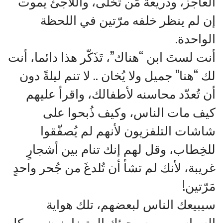
العاجز، وذريعة مَن تَخلّى، واللاجئ يموت
إن لم ينظر خلفه مرّتين في اللحظة
الواحدة.
أنت لستَ ابن “هناك”، تَذَكّر هذا دائما، أنت
لك “هنا” جميل ولا يُخان .. لا تنم ليلةً دون
أن تُعدّد محاسنه لأطفالك، واقرأ عليهم
كيف مات الناس، وكيف ذُبحوا على
شاشات التلفزيون لأنهم لم يُصفّقوا
للخِطاب، وقل لهم إنك تنام بين أشجارٍ
غريبة، لأنك لم تشأ أن تُلدغَ من جُحر واحدٍ
مَرّتين!
سيبيعك الناس لبعضهم، تلك هواية
السياسيين، وسيجيئك المتضامنون من كل