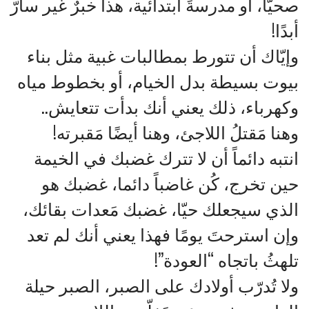
صحيًّا، أو مدرسةً ابتدائية، هذا خبرٌ غير سارّ
أبدًا!
وإيّاك أن تتورط بمطالبات غبية مثل بناء
بيوت بسيطة بدل الخيام، أو بخطوط مياه
وكهرباء، ذلك يعني أنك بدأت تتعايش..
وهنا مَقتلُ اللاجئ، وهنا أيضًا مَقبرته!
انتبه دائماً أن لا تترك غضبك في الخيمة
حين تخرج، كُن غاضباً دائما، غضبك هو
الذي سيجعلك حيّا، غضبك مَعدات بقائك،
وإن استرحتَ يومًا فهذا يعني أنك لم تعد
تلهثُ باتجاه “العودة”!
ولا تُدرّب أولادك على الصبر، الصبر حيلة