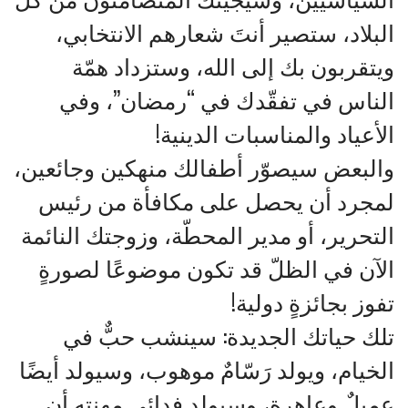
البلاد، ستصير أنتَ شعارهم الانتخابي،
ويتقربون بك إلى الله، وستزداد همّة
الناس في تفقّدك في “رمضان”، وفي
الأعياد والمناسبات الدينية!
والبعض سيصوّر أطفالك منهكين وجائعين،
لمجرد أن يحصل على مكافأة من رئيس
التحرير، أو مدير المحطّة، وزوجتك النائمة
الآن في الظلّ قد تكون موضوعًا لصورةٍ
تفوز بجائزةٍ دولية!
تلك حياتك الجديدة: سينشب حبٌّ في
الخيام، ويولد رَسّامٌ موهوب، وسيولد أيضًا
عميلٌ وعاهرة، وسيولد فدائي مهنته أن