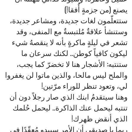
يصنع (من جزمةٍ أُفقا!)
ستتعلّمون لغات جديدة، ومشاعر جديدة،
وستنشأ علاقةٌ مُلتبسةٌ مع المنفى، وقد
تشعر في ليلةٍ ماكرةٍ بأنه لا ينقصهُ شيء
ليكون كافياً كوطن.. لكنك سرعان ما
ستنتبه: الأشجار هنا لا تخضرّ كما يجب،
والملح ليس مالحا، والذين ماتوا لن يغفروا
لي، وتعود تنظر للوراء مرّتين!
وهنا سيتقدمُ ابنك الذي صار رجلاً دون أن
تنتبه ليحمل عنك الذاكرة.. ليحمل حُلمك
الذي أنقض ظهرك!
ربما يا صديقي أن الأمر سيبدو مُعقّدًا في