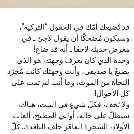
قد تُضيعك أمّك في الحقول “التركية”،
وسيكون مُضحكًا أن يقول لاجئ ـ في
معرِض حديثه لاحقًا ـ أنه قد ضاع!
وحده الذي كان يعرف وجهته، هو الذي
يضيعُ يا صديقي، وأنت وجهتك كانت مُجرّد
النجاة من الموت، وها أنت لم تمت على
كل الأحوال!
ولا تَخف، فكلّ شيءٍ في البيت، هناك،
سيظلّ على حالِه، أواني المطبخ، ألعاب
الأولاد، الشجرة العاقر خلف النافذة.. كلّ