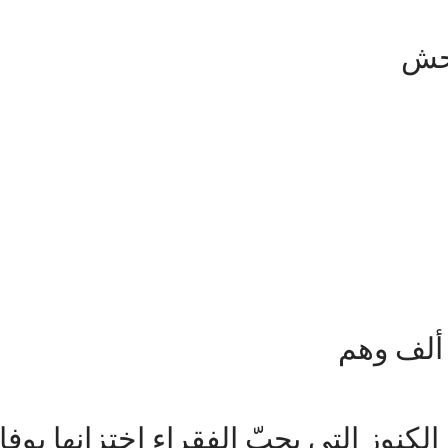
وحش
 ألف وهم
لكنوز التى يحبّ الفقراء اختزانها بوفا