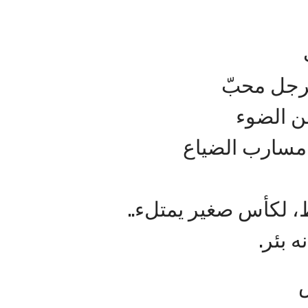
لرجل محبّ
ن الضوء
 مسارب الضياع
ط، لكأس صغير يمتلء..
 بئر.