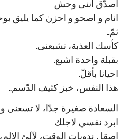
أصدّق أننى وحش
انام و اصحو و احزن كما يليق ب
ثمّ..
كأسك العذبة، تشبعنى.
بقبلة واحدة اشبع.
احيانا بأقلّ.
هذا النفس، خبز كثيف الدّسم..
السعادة صغيرة جدّا، لا تسعنى و
ابرد نفسي لاجلك
اصقل ندوبات الوقت، لآلئ الالم، ا