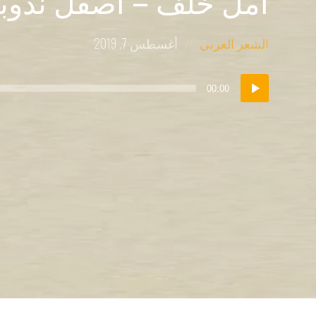
أمل خلف – أصقل ندوب
Posted
Posted
الشعر العربي
أغسطس 7, 2019
on
in:
مشغل
00:00
الصوت