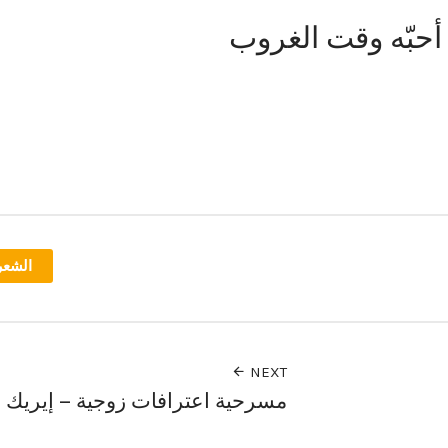
 أحبّه وقت الغروب
الشعر
NEXT
مسرحية اعترافات زوجية – إيريك