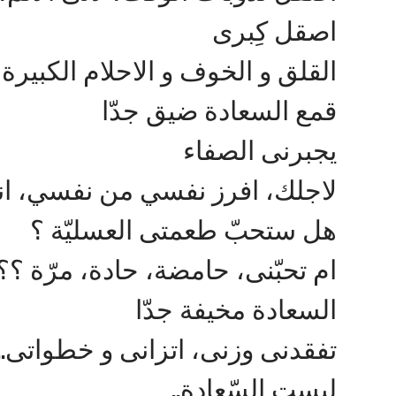
اصقل كِبرى
القلق و الخوف و الاحلام الكبيرة
قمع السعادة ضيق جدّا
يجبرنى الصفاء
لاجلك، افرز نفسي من نفسي، انقع
هل ستحبّ طعمتى العسليّة ؟
ام تحبّنى، حامضة، حادة، مرّة ؟؟
السعادة مخيفة جدّا
تفقدنى وزنى، اتزانى و خطواتى..
ليست السّعادة..