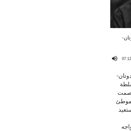
تان-
07:1
وتان-
سلطة
الصمت
 موطئ
تعيد
اجه