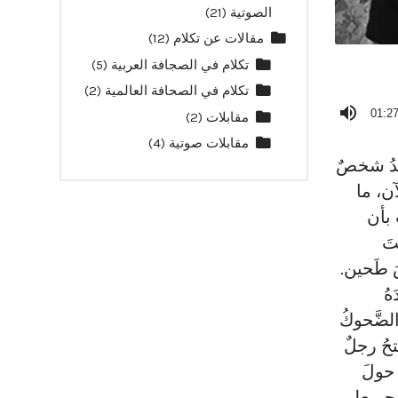
الصوتية
(21)
مقالات عن تكلام
(12)
تكلام في الصجافة العربية
(5)
تكلام في الصحافة العالمية
(2)
01:2
مقابلات
(2)
مقابلات صوتية
(4)
وجَدُ شخصٌ
لآن، ما
 بأن
تَ
َ طَحين.
هُ
الضَّحوكُ
تحُ رجلٌ
 حولَ
لحربِعلى