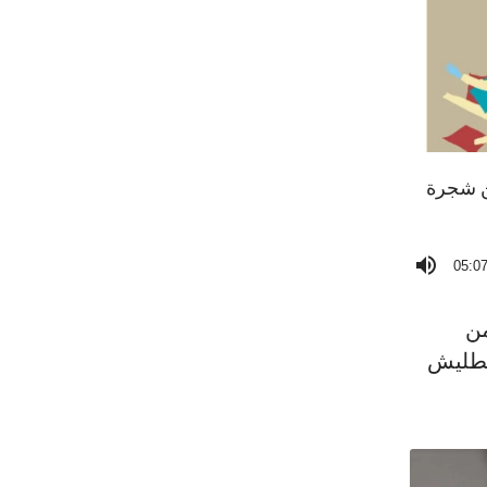
من شجرة
05:0
من
قطليش