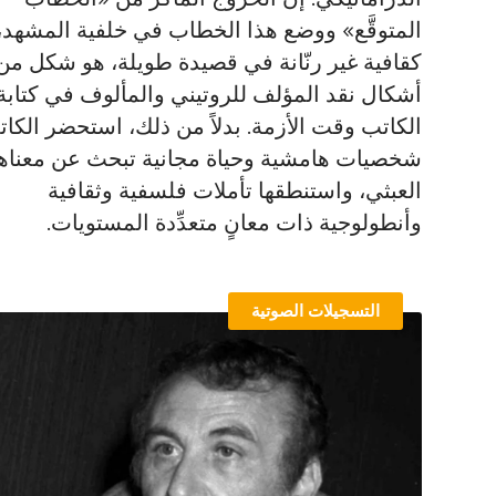
المتوقَّع» ووضع هذا الخطاب في خلفية المشهد،
كقافية غير رنّانة في قصيدة طويلة، هو شكل من
أشكال نقد المؤلف للروتيني والمألوف في كتابة
الكاتب وقت الأزمة.‫ بدلاً من ذلك، استحضر الكا
شخصيات هامشية وحياة مجانية تبحث عن معناها
العبثي، واستنطقها تأملات فلسفية وثقافية
وأنطولوجية ذات معانٍ متعدِّدة المستويات.
التسجيلات الصوتية