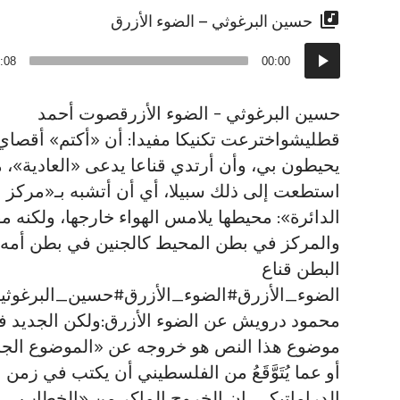
حسين البرغوثي – الضوء الأزرق
مشغل
:08
00:00
الصوت
حسين البرغوثي – الضوء الأزرقصوت أحمد
قطليشواخترعت تكنيكا مفيدا: أن «أكتم» أقصا
يحيطون بي، وأن أرتدي قناعا يدعى «العادية»، م
استطعت إلى ذلك سبيلا، أي أن أتشبه بـ«مركز
الدائرة»: محيطها يلامس الهواء خارجها، ولكنه م
والمركز في بطن المحيط كالجنين في بطن أمه،
البطن قناع
الضوء_الأزرق#الضوء_الأزرق#حسين_البرغوثي
محمود درويش عن الضوء الأزرق:ولكن الجديد ف
موضوع هذا النص هو خروجه عن «الموضوع الجا
أو عما يُتَوَّقَعُ من الفلسطيني أن يكتب في زمن 
الدراماتيكي. إن الخروج الماكر من «الخطاب