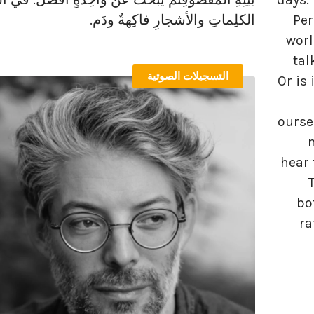
Per
الكلِماتِ والأشجارِ فاكِهةٌ ودَم.
worl
tal
التسجيلات الصوتية
Or is 
ourse
hear 
bo
ra