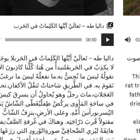
داليا طه – تَعالَيْ أيَّتُها الكَلِماتُ في الحَرب
مشغل
7
00:00
01
الصوت
ة وصوت
داليا طه – تَعالَيْ أيَّتُها الكَلِماتُ في الحَربلا ي
لا يكذِبُ في الحَربفَلنبدأْ من هُنا: كُلُّنا كاذِبونَ ا
Th
نقولُهُ ليسَ ما نُحِسُّ به.ما نفعلُهُ ليسَ ما نرغبُ
rat 
نَقومَ به. في الطَّريقِ شاحناتٌ تَنقُلُ الأكفان.تح
fat
العَجَلاتِ،ماتَ رجلٌ وهو يُحاولُ أن يسرِقَ كيس
dri
في ساحَةِ المَأوى يركُضُ طِفلٌيُغَطّي الشّاشُ يَدَ
اليُسرىورأسَ أُمِّهِ. وعلى الأرضِ،ينزِفُ الشّابُّ 
el
مقتولاً قُربَ دَرّاجَتِه. وهناكَ في غُرفةِ الصَّفِّ:يف
t
هاتِفَهُ ليُري الصِّحافِيَّ صورةِالوُرودِ التي زرَعَها
days.
بَيتِهِ المَقصوفِثم يبحثُ عن واحِدَةٍ أفضلَ. في ا