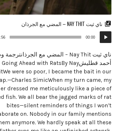
ناي ثيت NAY THIT – المضي مع الجرذان
مشغل
:56
00:00
الصوت
ناي ثيت Nay Thit – المضي مع الجرذانترجم
أحمد قطليشGoing Ahead with RatsBy Nay
itWe were so poor, I became the bait in our
trap.—Charles SimicWhen my turn came, my
her dressed me meticulously like a piece of
ed fish. We all bear the jagged marks of rat
bites—silent reminders of things I won’t
aborate on. Nobody in our family mentions
hem anymore. We hardly speak at all these
 Father eyes me like an unfinished artwork.