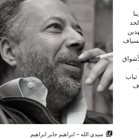
نا
لحد
دين
السياف
لأشواق
ثياب
اف
سيدي الله – ابراهيم جابر ابراهيم