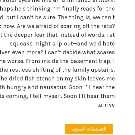
haps he’s thinking I’m finally ready for the
d, but I can’t be sure. The thing is, we can’t
k now. Are we afraid of scaring off the rats?
it the deeper fear that instead of words, rat
squeaks might slip out—and we’d hate
lves even more? I can’t decide what scares
me worse. From inside the basement trap, I
the restless shifting of the family upstairs.
The dried fish stench on my skin leaves me
th hungry and nauseous. Soon I’ll hear the
ts coming, I tell myself. Soon I’ll hear them
arrive.
التسجيلات الصوتية