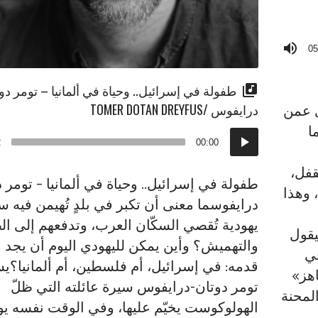
05
طفولة في إسرائيل.. وحياة في ألمانيا – تومر دو
درايفوس /TOMER DOTAN DREYFUS
ي عمن
ا
مشغل
2
00:00
الصوت
قفل،
طفولة في إسرائيل.. وحياة في ألمانيا – تومر د
 وهذا
درايفوسما معنى أن تكبر في بلدٍ تُهيمن فيه 
يهودية تُقصي السكّان العرب، وتدفعهم إلى 
يقول
والتهميش؟ وأين يمكن لليهودي اليوم أن يجد
ي
قدمه: في إسرائيل، أم فلسطين، أم ألمانيا؟يس
هز»
تومر دوتان-درايفوس سيرة عائلته التي ظلّ
المحنة
الهولوكوست يخيّم عليها، وفي الوقت نفسه يو