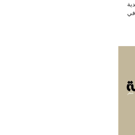
دية
في