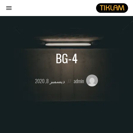
gle
ion
نصل
هيدفونك
بالورق
BG-4
Posted
Posted
admin
ديسمبر 8, 2020
on
by: