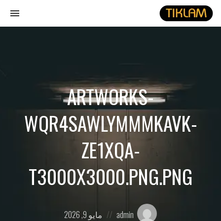
gle
ion
نصل
هيدفونك
بالورق
ARTWORKS-
WQR4SAWLYMMMKAVK-
ZE1XQA-
T3000X3000.PNG.PNG
Posted
Posted
admin
مايو 9, 2026
on
by: