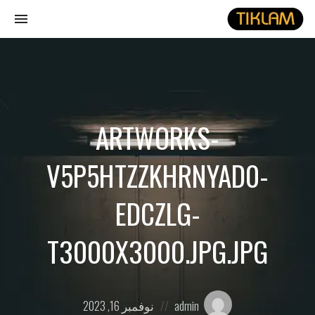
gle
ion
نصل
هيدفونك
بالورق
ARTWORKS-
V5P5HTZZKHRNYAD0-
EDCZLG-
T3000X3000.JPG.JPG
Posted
Posted
admin
نوفمبر 16, 2023
on
by: