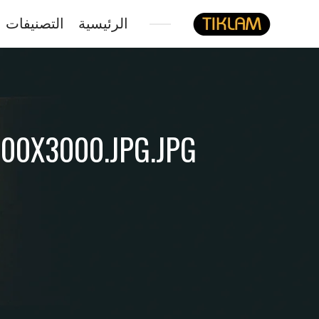
الرئيسية
التصنيفات
نصل
هيدفونك
بالورق
00X3000.JPG.JPG