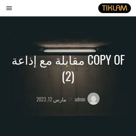
gle
ion
نصل
هيدفونك
بالورق
COPY OF مقابلة مع إذاعة
(2)
Posted
Posted
admin
مارس 12, 2023
on
by: