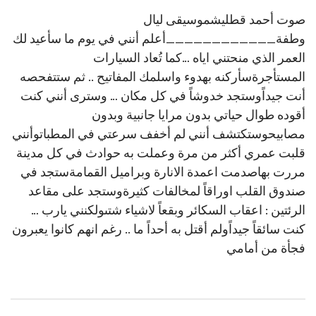
صوت أحمد قطليشموسيقى ليال
وطفة____________أعلم أنني في يوم ما سأعيد لك
العمر الذي منحتني اياه …كما تُعاد السيارات
المستأجرةسأركنه بهدوء واسلمك المفاتيح .. ثم ستتفحصه
أنت جيداًوستجد خدوشاً في كل مكان … وسترى أنني كنت
أقوده طوال حياتي بدون مرايا جانبية وبدون
مصابيحوستكتشف أنني لم أخفف سرعتي في المطباتوأنني
قلبت عمري أكثر من مرة وعملت به حوادث في كل مدينة
مررت بهاصدمت اعمدة الانارة وبراميل القمامةستجد في
صندوق القلب اوراقاً لمخالفات كثيرةوستجد على مقاعد
الرئتين : اعقاب السكائر وبقعاً لاشياء شتىولكنني يارب …
كنت سائقاً جيداًولم أقتل به أحداً ما .. رغم انهم كانوا يعبرون
فجأة من أمامي