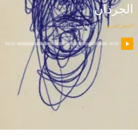
الجرذان
Posted
Posted
الشعر العربي
أغسطس 9, 2017
on
in:
مشغل
03:23
00:00
الصوت