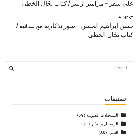
علي سفر – مزامير ازمير / كتاب نخّال الخطى
NEXT
حسن ابراهيم الحسن – صور تذكارية مع بندقية /
كتاب نخّال الخطى
Search
Search
for:
تصنيفات
التسجيلات الصوتية
(58)
الرسائل والفكر
(26)
السرد
(39)