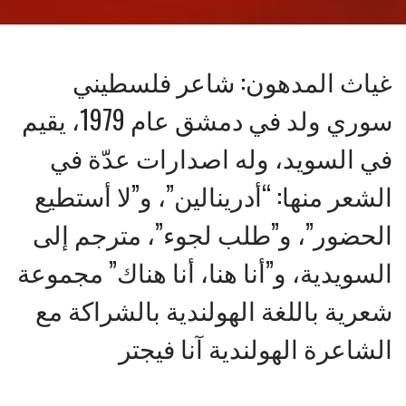
غياث المدهون: شاعر فلسطيني
سوري ولد في دمشق عام 1979، يقيم
في السويد، وله اصدارات عدّة في
الشعر منها: “أدرينالين”، و”لا أستطيع
الحضور”، و”طلب لجوء”، مترجم إلى
السويدية، و”أنا هنا، أنا هناك” مجموعة
شعرية باللغة الهولندية بالشراكة مع
الشاعرة الهولندية آنا فيجتر