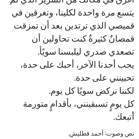
يتسع مرة واحدة لكلينا، وتغرقين في
قميصي الذي ترتدين بعد أن تمزقت
قمصانٌ كثيرةٌ كنت تحاولين أن
تصعدي صدري ليلبسنا سويًأ.
يحب أحدنا الآخر، أحبك على حدة،
تحبينني على حدة.
لكننا نركض سويًا كل يوم.
كل يومٍ تسبقينني، بأقدامٍ متورمة
أتبعك.
نص وصوت: أحمد قطليش.