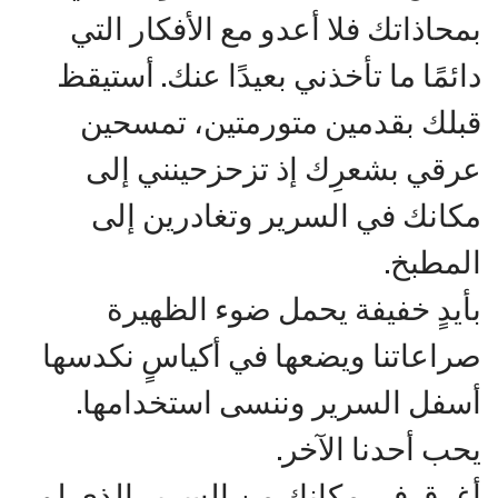
بمحاذاتك فلا أعدو مع الأفكار التي
دائمًا ما تأخذني بعيدًا عنك. أستيقظ
قبلك بقدمين متورمتين، تمسحين
عرقي بشعرِك إذ تزحزحينني إلى
مكانك في السرير وتغادرين إلى
المطبخ.
بأيدٍ خفيفة يحمل ضوء الظهيرة
صراعاتنا ويضعها في أكياسٍ نكدسها
أسفل السرير وننسى استخدامها.
يحب أحدنا الآخر.
أغرق في مكانك من السرير الذي لم