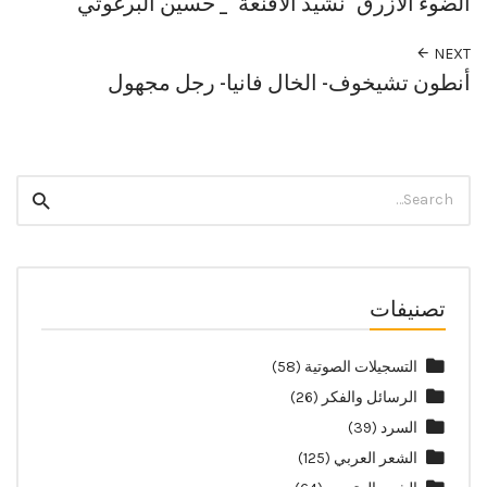
الضوء الأزرق "نشيد الأقنعة" _ حسين البرغوثي
NEXT
أنطون تشيخوف- الخال فانيا- رجل مجهول
Search
Search
for:
تصنيفات
التسجيلات الصوتية
(58)
الرسائل والفكر
(26)
السرد
(39)
الشعر العربي
(125)