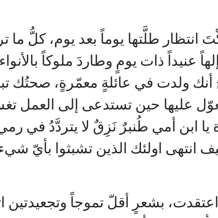
تَ انتظار طلَّتها يوماً بعد يوم، كلُّ ما 
ً عنيداً ذات يومٍ وطاردَ ملوكاً بالأنواء
 أنك ولدت في عائلةٍ معمّرةٍ، صحتُك تب
وّل عليها حين تستدعى إلى العمل تغسل
ا ابن أمي طُنبرٌ نَزِقٌ لا يتردَّدُ في رمي
كيف انتهى اولئك الذين تشبثوا بأيّ شي
قدت، بشعرٍ أقلّ تموجاً وتجعيدتين اث