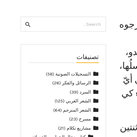
ترجوه
Search
Search
for:
دو،
تصنيفات
ُها،
التسجيلات الصوتية
(58)
 أيّ
الرسائل والفكر
(26)
ء كي
السرد
(39)
الشعر العربي
(125)
الشعر المترجم
(64)
مسرح
(23)
نتين
مشاريع تكلام
(21)