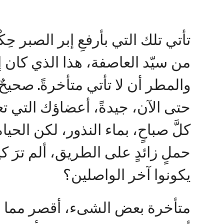
تأتي تلك التي بأرفعِ إبر الصبر حِكْ
من سيّد العاصفة، هذا الذي كان إلها
والمطر أن لا تأتي متأخرةً. صحيحٌ
حتى الآن، جيدةً، أعضاؤك التي تع
كلَّ صباحٍ، بماء النذور، لكن الحياة ي
حملٍ زائدٍ على الطريق، ألم ترَ 
يكونوا آخر الواصلين؟
متأخرة بعض الشىء، أقصر مما اعت