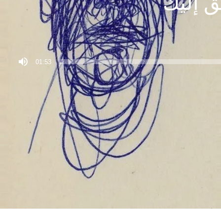
ق إليك
01:53