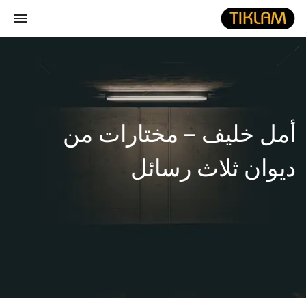
gle
ion
نصل
هيدفونك
بالورق
أمل خليف – مختارات من
ديوان ثلاث رسائل