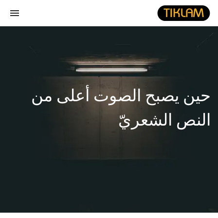
gle
ion
نصل
هيدفونك
بالورق
حين يصبح الصوت أعلى من
النص الشعريّ