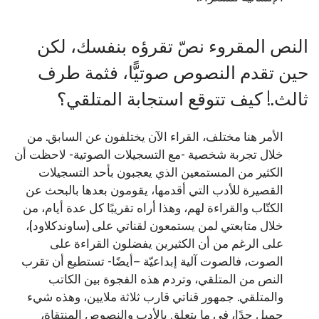
النص المقروء نصّ تقرؤه بنفسك، لكن
حين تقدم النصوص صوتيًّا، فثمة طرف
ثالث.! كيف تتوقع استجابة المتلقي؟
الأمر هنا مختلف، القراء الآن يختلفون عن السابق. من
خلال تجربة شخصية -مع التسجيلات الصوتية- لاحظت أن
الكثير من المستمعين الذي يعجبون بأحد التسجيلات
القصيرة للأدب التي أقدمها، يقومون بعدها بالبحث عن
الكتّاب والقراءة لهم، وهذا أراه تقريبًا كل عدة أيام، من
خلال متابعتي لمن يستمعون لقناتي على (ساوندكلاود)،
على الرغم من أن الكثيرين يفضلون القراءة على
الصوت، فالصوت آلية إبداعيّة –أيضًا- تستطيع أن تقرب
النص من المتلقي، وتردم هذه الفجوة بين الكاتب
والمتلقي. جمهور قناتي قارب ثلاثة ملايين، وهذه شيء
جميل جدًا، في ما يتعلق بالأدب والنصوص المنتقاة،