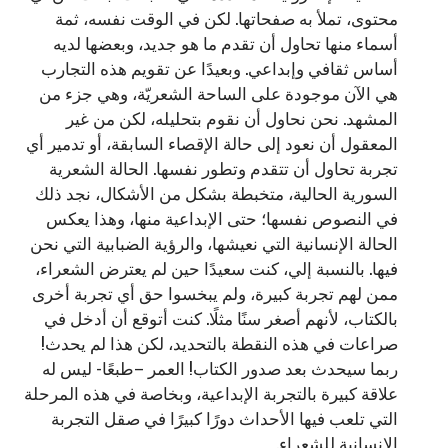
محتوى، تملأ به صفحاتها. لكن في الوقت نفسه، ثمة
أسماء منها تحاول أن تقدم ما هو جديد، وبعضها لديه
أساس ثقافي وإبداعي. وبعيدًا عن تقويم هذه التجارب
هي الآن موجودة على الساحة الشعريّة، وهي جزء من
المشهد. نحن نحاول أن نقوم بتحليله، لكن من غير
المعقول أن نعود إلى حالة الإقصاء السابقة، أو تدمير أي
تجربة تحاول أن تتقدم وتطور نفسها. الحالة الشعرية
السورية الحالية، متخبطة بشكل من الأشكال، نجد ذلك
في النصوص نفسها؛ حتى الإبداعية منها، وهذا يعكس
الحالة الإنسانية التي نعيشها، والرؤية الضبابية التي نحن
فيها. بالنسبة إلي، كنت سعيدًا حين لم يعترض الشعراء،
ممن لهم تجربة كبيرة، ولم يبخسوا حق أي تجربة أخرى
بالكتاب، لأنهم أصغر سنًا مثلًا. كنت أتوقع أن أدخل في
صراعات في هذه النقطة بالتحديد، لكن هذا لم يحدث!
ربما سيحدث بعد صدور الكتاب! العمر –طبعًا- ليس له
علاقة كبيرة بالتجربة الإبداعية، وبخاصة في هذه المرحلة
التي تلعب فيها الأحداث دورًا كبيرًا في صقل التجربة
الإنسانية للشعراء.