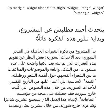
[siteorigin_widget class=”SiteOrigin_Widget_Image_Widget”]
[/siteorigin_widget]
يتحدث أحمد قطليش عن المشروع،
وبداية تبلور هذه الفكرة قائلًا:
بدأ المشروع من فكرة التغيرات الحاصلة في الشعر
السوري، بعد الأحداث السورية؛ بغض النظر عن تقويم
هذه التغيرات التي لم تنته بعد، لكنها واضحة على عدة
مستويات، من الشكل واللغة والموضوعات والمناكفات
ما بين الشعراء أنفسهم، حول أهمية الشعر ووظيفته.
“الثيمة” الأساسية التي أعمل عليها هي التأريخ النفسي
للأحداث السورية، من خلال هذه النصوص التي كُتبت
خارج سورية. فقد حصلتُ على منحة من مؤسسة
“اتجاهات”، لإتمام هذا العمل الذي سيجمع عشرين شاعرًا
وشاعرة، خارج سورية، من خلال عشرين نصًا، ومقدمة